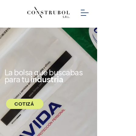
La bolsa que buscabas
para tu
industria
COTIZÁ